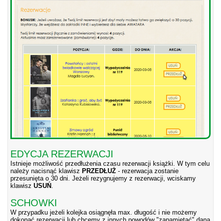
EDYCJA REZERWACJI
Istnieje możliwość przedłużenia czasu rezerwacji książki. W tym celu
należy nacisnąć klawisz
PRZEDŁUŻ
- rezerwacja zostanie
przesunięta o 30 dni. Jeżeli rezygnujemy z rezerwacji, wciskamy
klawisz
USUŃ
.
SCHOWKI
W przypadku jeżeli kolejka osiągnęła max. długość i nie możemy
dokonać rezerwacji lub chcemy z innych powodów "zapamiętać" daną