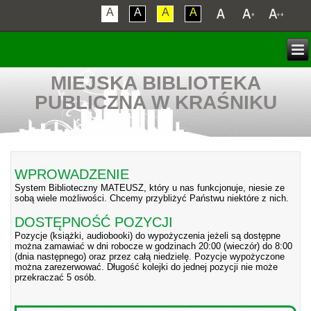
A
A
A
A
MIEJSKA BIBLIOTEKA
PUBLICZNA W KRAŚNIKU
WPROWADZENIE
System Biblioteczny MATEUSZ, który u nas funkcjonuje, niesie ze
sobą wiele możliwości. Chcemy przybliżyć Państwu niektóre z nich.
DOSTĘPNOŚĆ POZYCJI
Pozycje (książki, audiobooki) do wypożyczenia jeżeli są dostępne
można zamawiać w dni robocze w godzinach 20:00 (wieczór) do 8:00
(dnia następnego) oraz przez całą niedzielę. Pozycje wypożyczone
można zarezerwować. Długość kolejki do jednej pozycji nie może
przekraczać 5 osób.