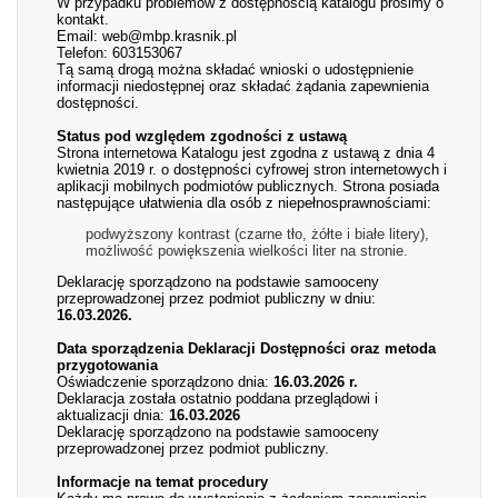
W przypadku problemów z dostępnością katalogu prosimy o
kontakt.
Email: web@mbp.krasnik.pl
Telefon: 603153067
Tą samą drogą można składać wnioski o udostępnienie
informacji niedostępnej oraz składać żądania zapewnienia
dostępności.
Status pod względem zgodności z ustawą
Strona internetowa Katalogu jest zgodna z ustawą z dnia 4
kwietnia 2019 r. o dostępności cyfrowej stron internetowych i
aplikacji mobilnych podmiotów publicznych. Strona posiada
następujące ułatwienia dla osób z niepełnosprawnościami:
podwyższony kontrast (czarne tło, żółte i białe litery),
możliwość powiększenia wielkości liter na stronie.
Deklarację sporządzono na podstawie samooceny
przeprowadzonej przez podmiot publiczny w dniu:
16.03.2026.
Data sporządzenia Deklaracji Dostępności oraz metoda
przygotowania
Oświadczenie sporządzono dnia:
16.03.2026 r.
Deklaracja została ostatnio poddana przeglądowi i
aktualizacji dnia:
16.03.2026
Deklarację sporządzono na podstawie samooceny
przeprowadzonej przez podmiot publiczny.
Informacje na temat procedury