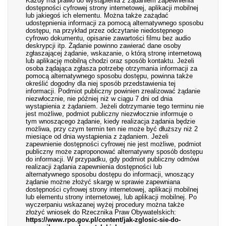
Każdy ma prawo do wystąpienia z żądaniem zapewnienia
dostępności cyfrowej strony internetowej, aplikacji mobilnej
lub jakiegoś ich elementu. Można także zażądać
udostępnienia informacji za pomocą alternatywnego sposobu
dostępu, na przykład przez odczytanie niedostępnego
cyfrowo dokumentu, opisanie zawartości filmu bez audio
deskrypcji itp. Żądanie powinno zawierać dane osoby
zgłaszającej żądanie, wskazanie, o którą stronę internetową
lub aplikację mobilną chodzi oraz sposób kontaktu. Jeżeli
osoba żądająca zgłasza potrzebę otrzymania informacji za
pomocą alternatywnego sposobu dostępu, powinna także
określić dogodny dla niej sposób przedstawienia tej
informacji. Podmiot publiczny powinien zrealizować żądanie
niezwłocznie, nie później niż w ciągu 7 dni od dnia
wystąpienia z żądaniem. Jeżeli dotrzymanie tego terminu nie
jest możliwe, podmiot publiczny niezwłocznie informuje o
tym wnoszącego żądanie, kiedy realizacja żądania będzie
możliwa, przy czym termin ten nie może być dłuższy niż 2
miesiące od dnia wystąpienia z żądaniem. Jeżeli
zapewnienie dostępności cyfrowej nie jest możliwe, podmiot
publiczny może zaproponować alternatywny sposób dostępu
do informacji. W przypadku, gdy podmiot publiczny odmówi
realizacji żądania zapewnienia dostępności lub
alternatywnego sposobu dostępu do informacji, wnoszący
żądanie możne złożyć skargę w sprawie zapewniana
dostępności cyfrowej strony internetowej, aplikacji mobilnej
lub elementu strony internetowej, lub aplikacji mobilnej. Po
wyczerpaniu wskazanej wyżej procedury można także
złożyć wniosek do Rzecznika Praw Obywatelskich:
https://www.rpo.gov.pl/content/jak-zglosic-sie-do-