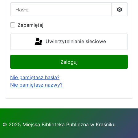
Hasło
Pokaż h
Zapamiętaj
Uwierzytelnianie sieciowe
Zaloguj
Nie pamiętasz hasła?
Nie pamiętasz nazwy?
© 2025 Miejska Biblioteka Publiczna w Kraśniku.